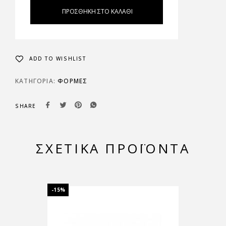
ΠΡΟΣΘΉΚΗ ΣΤΟ ΚΑΛΆΘΙ
ADD TO WISHLIST
ΚΑΤΗΓΟΡΊΑ:
ΦΌΡΜΕΣ
SHARE
ΣΧΕΤΙΚΆ ΠΡΟΪΌΝΤΑ
-15%
-15%