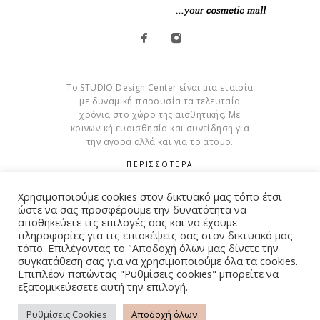
Το STUDIO Design Center είναι μια εταιρία
με δυναμική παρουσία τα τελευταία
χρόνια στο χώρο της αισθητικής. Με
κοινωνική ευαισθησία και συνείδηση για
την αγορά αλλά και για το άτομο.
ΠΕΡΙΣΣΟΤΕΡΑ
Cookies
Χρησιμοποιούμε cookies στον δικτυακό μας τόπο έτσι
ώστε να σας προσφέρουμε την δυνατότητα να
αποθηκεύετε τις επιλογές σας και να έχουμε
πληροφορίες για τις επισκέψεις σας στον δικτυακό μας
τόπο. Επιλέγοντας το "Αποδοχή όλων μας δίνετε την
συγκατάθεση σας για να χρησιμοποιούμε όλα τα cookies.
© Copyright 2015 – 2026 . All Rights Reserved. Developed By
Επιπλέον πατώντας "Ρυθμίσεις cookies" μπορείτε να
iWorx
εξατομικεύεσετε αυτή την επιλογή.
Ρυθμίσεις Cookies
Αποδοχή όλων
ΌΡΟΙ ΧΡΉΣΗΣ
ΠΟΛΙΤΙΚΉ ΑΠΟΡΡΉΤΟΥ
FAQ