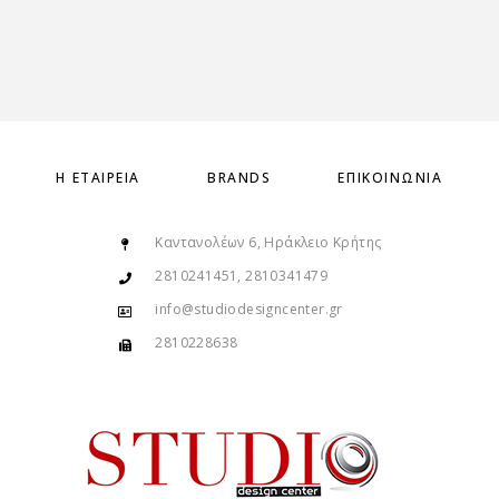
Η ΕΤΑΙΡΕΊΑ
BRANDS
ΕΠΙΚΟΙΝΩΝΊΑ
Καντανολέων 6, Ηράκλειο Κρήτης
2810241451, 2810341479
info@studiodesigncenter.gr
2810228638