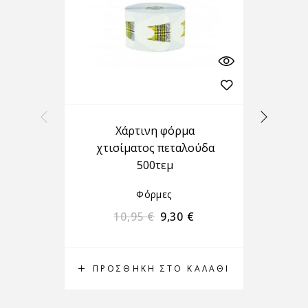
Χάρτινη φόρμα
χτισίματος πεταλούδα
500τεμ
Φόρμες
10,95
€
9,30
€
ΠΡΟΣΘΉΚΗ ΣΤΟ ΚΑΛΆΘΙ
Π