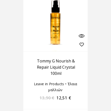
Tommy G Nourish &
Repair Liquid Crystal
100ml
Leave in Products
•
Έλαια
μαλλιών
13,90
€
12,51
€