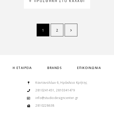
ΠΡΟΣΘΉΚΗ ΣΤΟ ΚΑΛΆΘΙ
1
2
Η ΕΤΑΙΡΕΊΑ
BRANDS
ΕΠΙΚΟΙΝΩΝΊΑ
Καντανολέων 6, Ηράκλειο Κρήτης
2810241451, 2810341479
info@studiodesigncenter.gr
2810228638