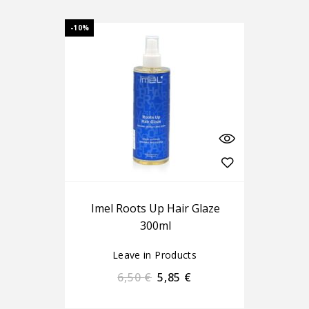
-10%
Imel Roots Up Hair Glaze
300ml
Leave in Products
6,50
€
5,85
€