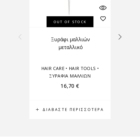
OUT OF STOCK
Ξυράφι μαλλιών
μεταλλικό
HAIR CARE
•
HAIR TOOLS
•
H
ΞΥΡΑΦΙΑ ΜΑΛΛΙΩΝ
16,70
€
ΔΙΑΒΆΣΤΕ ΠΕΡΙΣΣΌΤΕΡΑ
Π