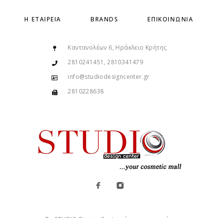
Η ΕΤΑΙΡΕΊΑ
BRANDS
ΕΠΙΚΟΙΝΩΝΊΑ
Καντανολέων 6, Ηράκλειο Κρήτης
2810241451, 2810341479
info@studiodesigncenter.gr
2810228638