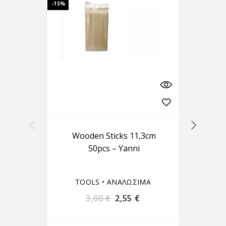
-15%
-15%
Wooden Sticks 11,3cm
50pcs – Yanni
M
TOOLS
•
ΑΝΑΛΩΣΙΜΑ
3,00
€
2,55
€