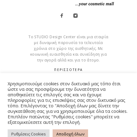
Το STUDIO Design Center είναι μια εταιρία
με δυναμική παρουσία τα τελευταία
χρόνια στο χώρο της αισθητικής. Με
κοινωνική ευαισθησία και συνείδηση για
την αγορά αλλά και για το άτομο.
ΠΕΡΙΣΣΟΤΕΡΑ
Cookies
Χρησιμοποιούμε cookies στον δικτυακό μας τόπο έτσι
ώστε να σας προσφέρουμε την δυνατότητα να
αποθηκεύετε τις επιλογές σας και να έχουμε
πληροφορίες για τις επισκέψεις σας στον δικτυακό μας
τόπο. Επιλέγοντας το "Αποδοχή όλων μας δίνετε την
συγκατάθεση σας για να χρησιμοποιούμε όλα τα cookies.
© Copyright 2015 – 2026 . All Rights Reserved. Developed By
Επιπλέον πατώντας "Ρυθμίσεις cookies" μπορείτε να
iWorx
εξατομικεύεσετε αυτή την επιλογή.
Ρυθμίσεις Cookies
Αποδοχή όλων
ΌΡΟΙ ΧΡΉΣΗΣ
ΠΟΛΙΤΙΚΉ ΑΠΟΡΡΉΤΟΥ
FAQ