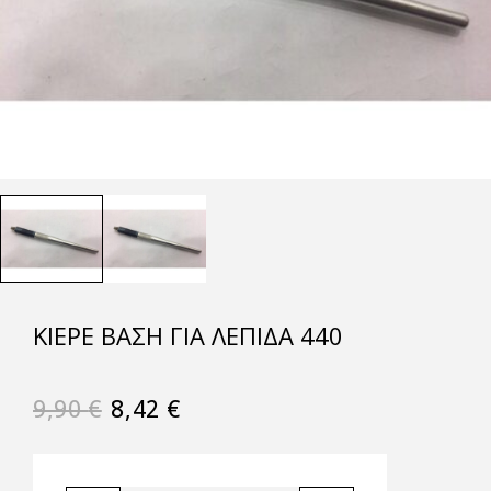
KIEPE ΒΆΣΗ ΓΙΑ ΛΕΠΊΔΑ 440
9,90
€
8,42
€