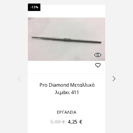
-15%
-15%
Pro Diamond Μεταλλικό
Ξύ
λιμάκι 411
ΕΡΓΑΛΕΙΑ
5,00
€
4,25
€