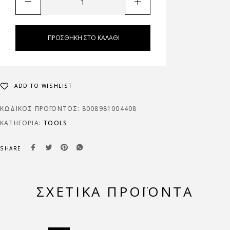
ΠΡΟΣΘΉΚΗ ΣΤΟ ΚΑΛΆΘΙ
ADD TO WISHLIST
ΚΩΔΙΚΌΣ ΠΡΟΪΌΝΤΟΣ:
8008981004408
ΚΑΤΗΓΟΡΊΑ:
TOOLS
SHARE
ΣΧΕΤΙΚΆ ΠΡΟΪΌΝΤΑ