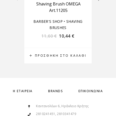
Shaving Brush OMEGA
Art.11205
B
BARBER'S SHOP
•
SHAVING
BA
BRUSHES
11,60
€
10,44
€
ΠΡΟΣΘΉΚΗ ΣΤΟ ΚΑΛΆΘΙ
Π
Η ΕΤΑΙΡΕΊΑ
BRANDS
ΕΠΙΚΟΙΝΩΝΊΑ
Καντανολέων 6, Ηράκλειο Κρήτης
2810241451, 2810341479