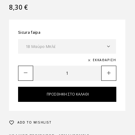
8,30
€
Sicura faipa
ΕΚΚΑΘΆΡΙΣΗ
ΠΡΟΣΘΉΚΗ ΣΤΟ ΚΑΛΆΘΙ
ADD TO WISHLIST