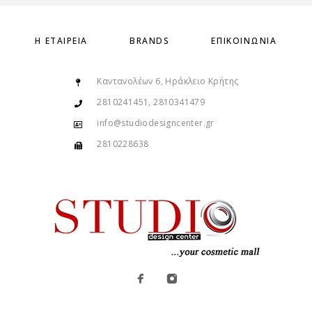
Η ΕΤΑΙΡΕΊΑ
BRANDS
ΕΠΙΚΟΙΝΩΝΊΑ
Καντανολέων 6, Ηράκλειο Κρήτης
2810241451, 2810341479
info@studiodesigncenter.gr
2810228638